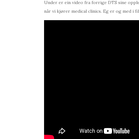
Under er ein video fra forrige DTS sine opple
når vi kjører medical clinics. Eg er og med i 