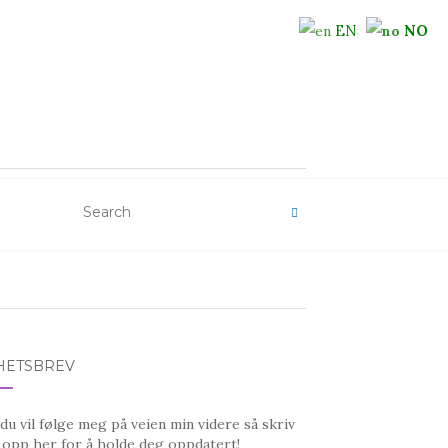
EN
NO
HETSBREV
u vil følge meg på veien min videre så skriv
 opp her for å holde deg oppdatert!