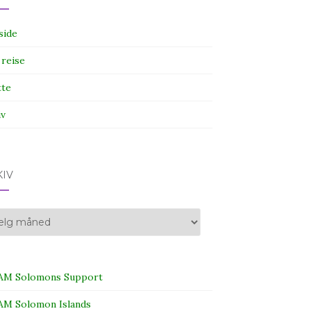
side
 reise
tte
iv
KIV
iv
M Solomons Support
M Solomon Islands