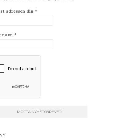
st adressen din
*
t navn
*
NY