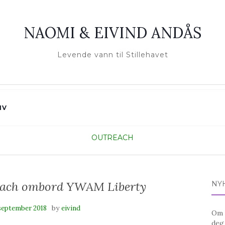
NAOMI & EIVIND ANDÅS
Levende vann til Stillehavet
IV
OUTREACH
reach ombord YWAM Liberty
NY
by
 september 2018
eivind
Om d
deg