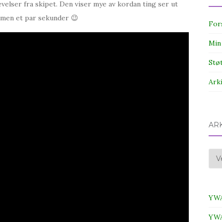
velser fra skipet. Den viser mye av kordan ting ser ut
filmen et par sekunder 😉
For
Min
Stø
Ark
AR
Ark
YWA
YWA