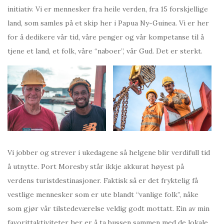
initiativ. Vi er mennesker fra heile verden, fra 15 forskjellige
land, som samles på et skip her i Papua Ny-Guinea. Vi er her
for å dedikere vår tid, våre penger og vår kompetanse til å
tjene et land, et folk, våre “naboer”, vår Gud. Det er sterkt.
Vi jobber og strever i ukedagene så helgene blir verdifull tid
å utnytte. Port Moresby står ikkje akkurat høyest på
verdens turistdestinasjoner. Faktisk så er det fryktelig få
vestlige mennesker som er ute blandt “vanlige folk”, nåke
som gjør vår tilstedeværelse veldig godt mottatt. Ein av min
favorittaktiviteter her er å ta bussen sammen med de lokale.