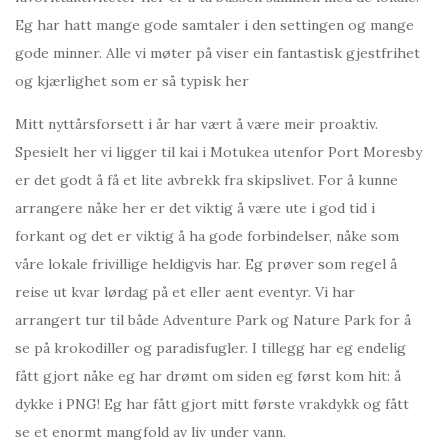
Eg har hatt mange gode samtaler i den settingen og mange
gode minner. Alle vi møter på viser ein fantastisk gjestfrihet
og kjærlighet som er så typisk her
Mitt nyttårsforsett i år har vært å være meir proaktiv.
Spesielt her vi ligger til kai i Motukea utenfor Port Moresby
er det godt å få et lite avbrekk fra skipslivet. For å kunne
arrangere nåke her er det viktig å være ute i god tid i
forkant og det er viktig å ha gode forbindelser, nåke som
våre lokale frivillige heldigvis har. Eg prøver som regel å
reise ut kvar lørdag på et eller aent eventyr. Vi har
arrangert tur til både Adventure Park og Nature Park for å
se på krokodiller og paradisfugler. I tillegg har eg endelig
fått gjort nåke eg har drømt om siden eg først kom hit: å
dykke i PNG! Eg har fått gjort mitt første vrakdykk og fått
se et enormt mangfold av liv under vann.