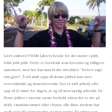
Livet ombord YWAM Liberty består for det meste i jobb.
Jobb jobb jobb. Dette er forsåvidt som forventa og tidligere
annonsert, men her kan man bruke uttrykket: “lettere sagt
enn gjort”. Å stå midt oppi all denne jobben kan være
overveldende og demotiverende. Det er tøft arbeid, ofte
opp til 12 timer for dagen, av og til uten særlig avbrekk. De
fleste jobber i enormt varme forhold, enten det er ute på
dekk, i maskinrommet eller i byssa. Alle disse stedene har
godt over 30 varmegrader og mye svette. Eg sitter som