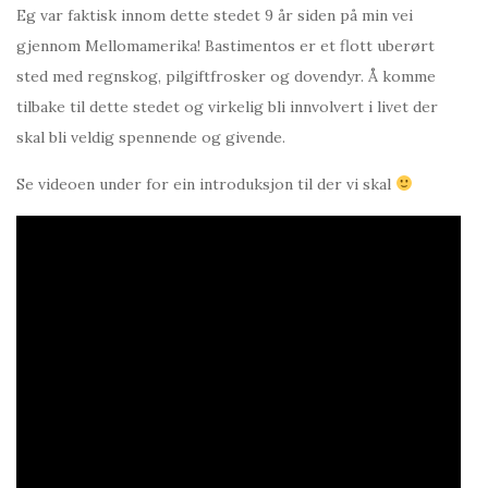
Eg var faktisk innom dette stedet 9 år siden på min vei
gjennom Mellomamerika! Bastimentos er et flott uberørt
sted med regnskog, pilgiftfrosker og dovendyr. Å komme
tilbake til dette stedet og virkelig bli innvolvert i livet der
skal bli veldig spennende og givende.
Se videoen under for ein introduksjon til der vi skal