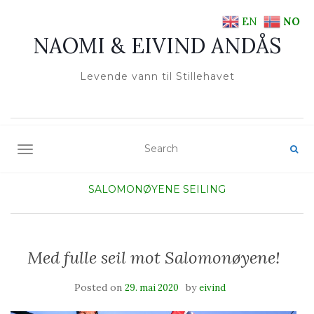
EN
NO
NAOMI & EIVIND ANDÅS
Levende vann til Stillehavet
TOGGLE NAVIGATION
SALOMONØYENE
SEILING
Med fulle seil mot Salomonøyene!
Posted on
by
29. mai 2020
eivind