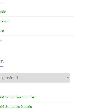
side
 reise
tte
iv
KIV
iv
M Solomons Support
M Solomon Islands