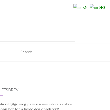
EN
NO
HETSBREV
u vil følge meg på veien min videre så skriv
 opp her for å holde deg oppdatert!