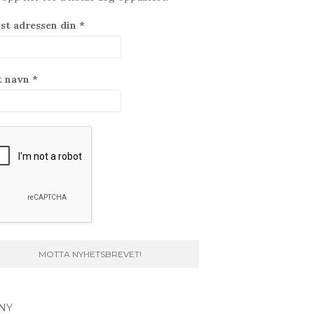
st adressen din
*
t navn
*
NY