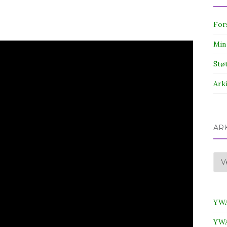
For
Min
Stø
Ark
AR
Ark
YWA
YWA