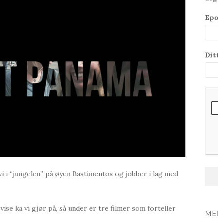
Epo
Dit
 vi i “jungelen” på øyen Bastimentos og jobber i lag med
vise ka vi gjør på, så under er tre filmer som forteller
ME