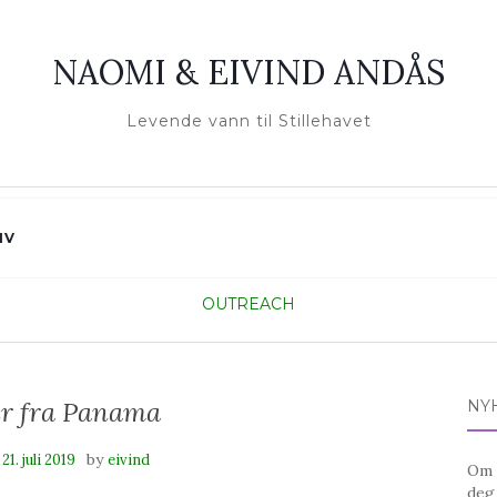
NAOMI & EIVIND ANDÅS
Levende vann til Stillehavet
IV
OUTREACH
er fra Panama
NY
n
by
21. juli 2019
eivind
Om d
deg